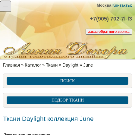
Перейти к основному содержанию
Skip to search
toggle
Москва
Контакты:
+7(905) 702-7l-l3
Вы здесь
Главная
»
Каталог
»
Ткани
»
Daylight
»
June
ПОИСК
ПОДБОР ТКАНИ
Ткани Daylight коллекция June
Элементов на страницу