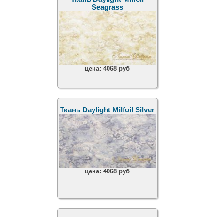
Seagrass
цена:
4068 руб
Ткань Daylight Milfoil Silver
цена:
4068 руб