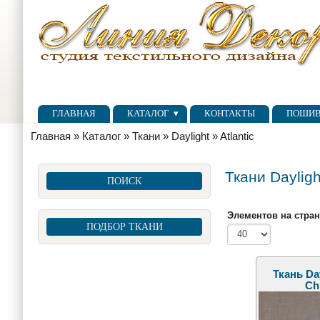
Перейти к основному содержанию
Skip to search
Главное меню
ГЛАВНАЯ
КАТАЛОГ
КОНТАКТЫ
ПОШИ
Вы здесь
Главная
»
Каталог
»
Ткани
»
Daylight
»
Atlantic
Ткани Dayligh
ПОИСК
Элементов на стра
ПОДБОР ТКАНИ
Ткань Day
Ch