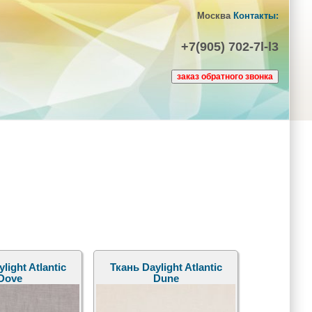
Москва
Контакты:
+7(905) 702-7l-l3
light Atlantic
Ткань Daylight Atlantic
Dove
Dune