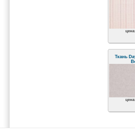
цена
Ткань Day
B
цена
Главное меню