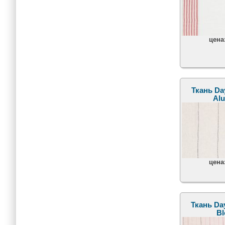
цена
Ткань Day
Al
цена
Ткань Day
B