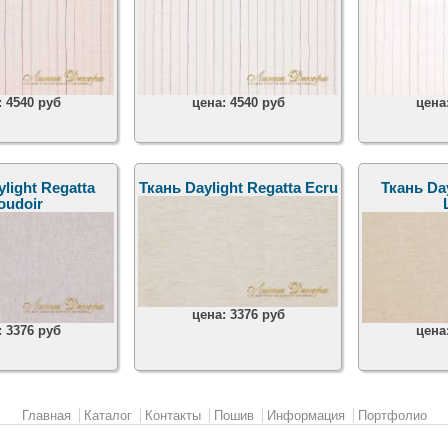
:
4540 руб
цена:
4540 руб
цена
light Regatta
Ткань Daylight Regatta Ecru
Ткань Day
oudoir
цена:
3376 руб
:
3376 руб
цена
Главная
Каталог
Контакты
Пошив
Информация
Портфолио