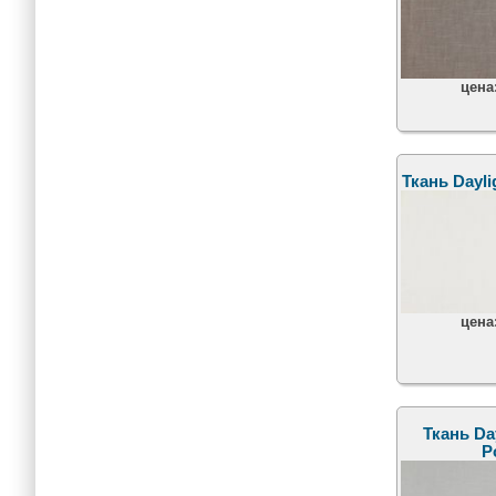
цена
Ткань Daylig
цена
Ткань Day
P