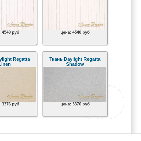
:
4540 руб
цена:
4540 руб
light Regatta
Ткань Daylight Regatta
Linen
Shadow
:
3376 руб
цена:
3376 руб