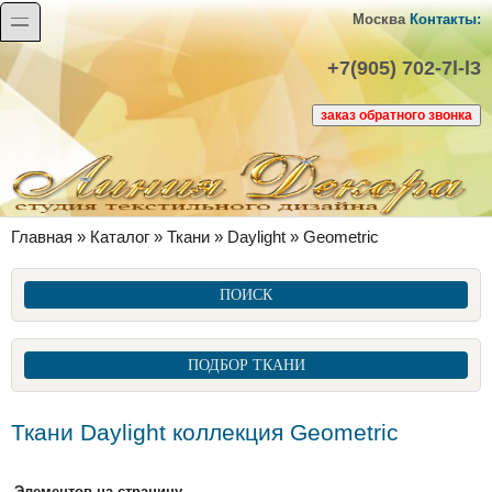
Перейти к основному содержанию
Skip to search
toggle
Москва
Контакты:
+7(905) 702-7l-l3
Вы здесь
Главная
»
Каталог
»
Ткани
»
Daylight
»
Geometric
ПОИСК
ПОДБОР ТКАНИ
Ткани Daylight коллекция Geometric
Элементов на страницу