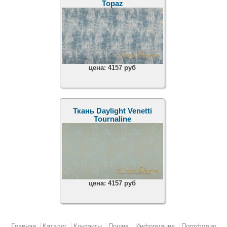
Topaz
цена:
4157 руб
Ткань Daylight Venetti
Tournaline
цена:
4157 руб
Главное меню
Главная
Каталог
Контакты
Пошив
Информация
Портфолио