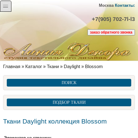
Перейти к основному содержанию
Skip to search
toggle
Москва
Контакты:
+7(905) 702-7l-l3
Вы здесь
Главная
»
Каталог
»
Ткани
»
Daylight
»
Blossom
ПОИСК
ПОДБОР ТКАНИ
Ткани Daylight коллекция Blossom
Элементов на страницу