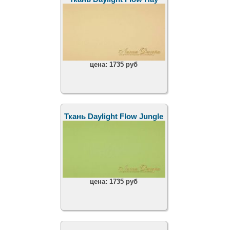
цена:
1735 руб
Ткань Daylight Flow Jungle
цена:
1735 руб