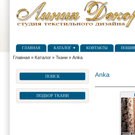
Перейти к основному содержанию
Skip to search
Главное меню
ГЛАВНАЯ
КАТАЛОГ
КОНТАКТЫ
ПОШИ
Вы здесь
Главная
»
Каталог
»
Ткани
»
Anka
Anka
ПОИСК
ПОДБОР ТКАНИ