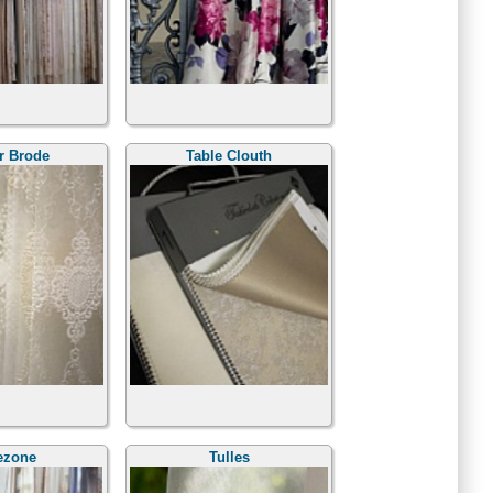
r Brode
Table Clouth
ezone
Tulles