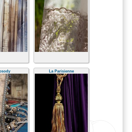
psody
La Parisienne