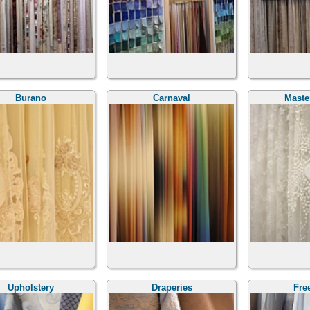
Burano
Carnaval
Maste
Upholstery
Draperies
Fre