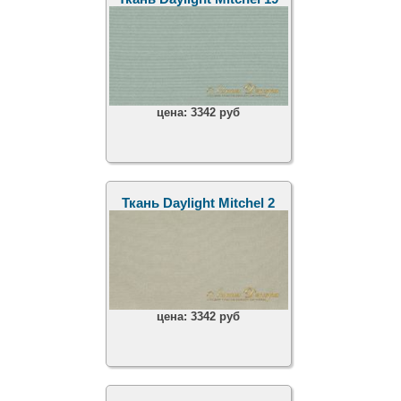
цена:
3342 руб
Ткань Daylight Mitchel 2
цена:
3342 руб