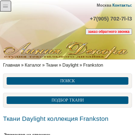
Перейти к основному содержанию
Skip to search
toggle
Москва
Контакты:
+7(905) 702-7l-l3
Вы здесь
Главная
»
Каталог
»
Ткани
»
Daylight
»
Frankston
ПОИСК
ПОДБОР ТКАНИ
Ткани Daylight коллекция Frankston
Элементов на страницу