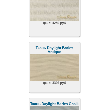
цена:
4250 руб
Ткань Daylight Barles
Antique
цена:
3306 руб
Ткань Daylight Barles Chalk