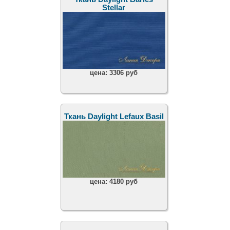
Stellar
цена:
3306 руб
Ткань Daylight Lefaux Basil
цена:
4180 руб