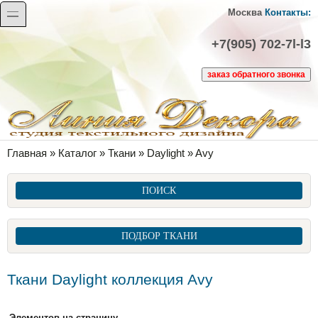
Перейти к основному содержанию
Skip to search
toggle
Москва
Контакты:
+7(905) 702-7l-l3
Вы здесь
Главная
»
Каталог
»
Ткани
»
Daylight
»
Avy
ПОИСК
ПОДБОР ТКАНИ
Ткани Daylight коллекция Avy
Элементов на страницу