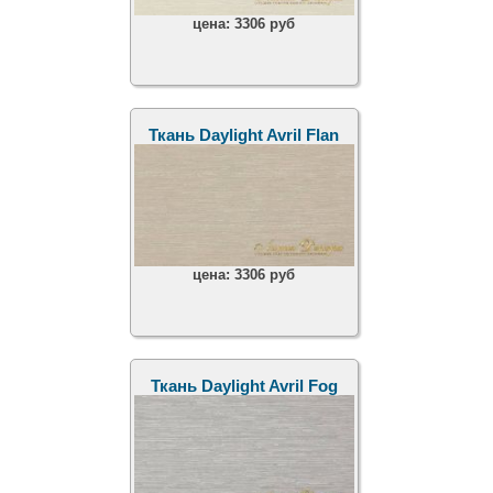
цена:
3306 руб
Ткань Daylight Avril Flan
цена:
3306 руб
Ткань Daylight Avril Fog