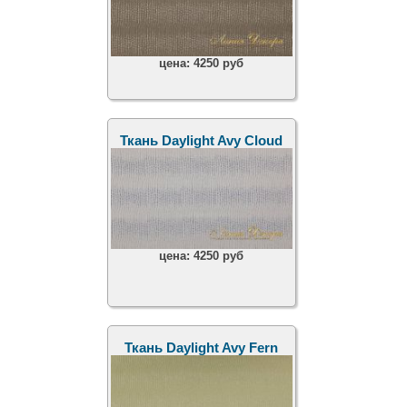
цена:
4250 руб
Ткань Daylight Avy Cloud
цена:
4250 руб
Ткань Daylight Avy Fern