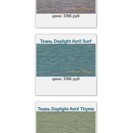
цена:
3306 руб
Ткань Daylight Avril Surf
цена:
3306 руб
Ткань Daylight Avril Thyme