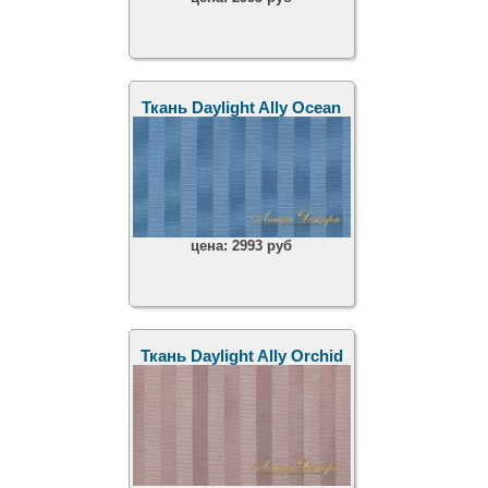
Ткань Daylight Ally Ocean
цена:
2993 руб
Ткань Daylight Ally Orchid