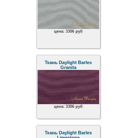
цена:
3306 руб
Ткань Daylight Barles
Granita
цена:
3306 руб
Ткань Daylight Barles
Limestone