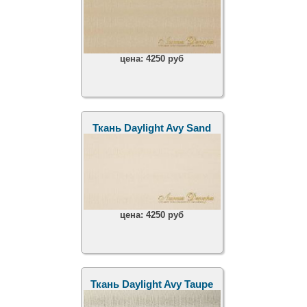
цена:
4250 руб
Ткань Daylight Avy Sand
цена:
4250 руб
Ткань Daylight Avy Taupe