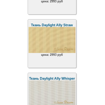
цена:
2993 руб
Ткань Daylight Ally Straw
цена:
2993 руб
Ткань Daylight Ally Whisper