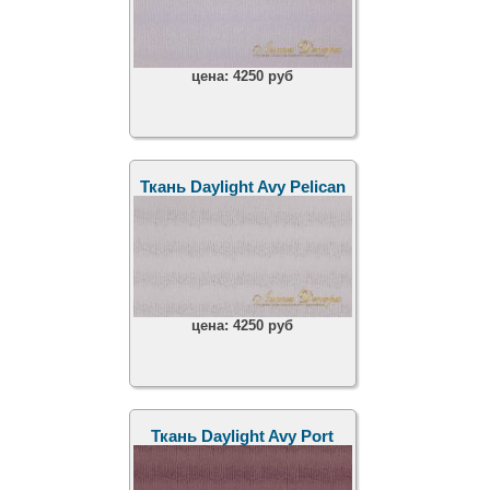
цена:
4250 руб
Ткань Daylight Avy Pelican
цена:
4250 руб
Ткань Daylight Avy Port