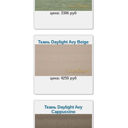
цена:
3306 руб
Ткань Daylight Avy Beige
цена:
4250 руб
Ткань Daylight Avy
Cappuccino