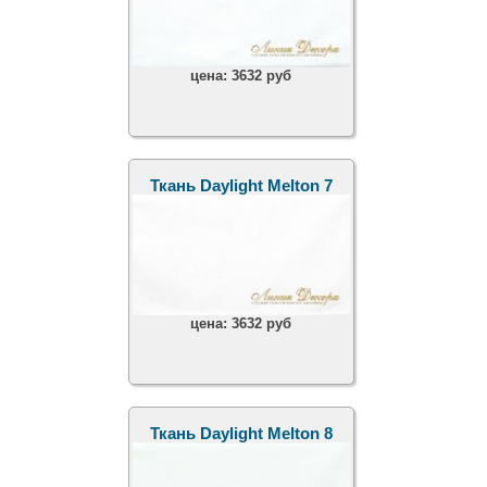
цена:
3632 руб
Ткань Daylight Melton 7
цена:
3632 руб
Ткань Daylight Melton 8