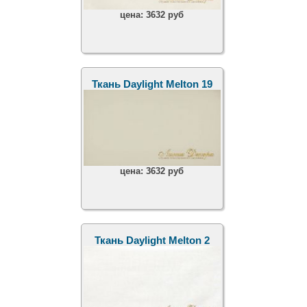
цена:
3632 руб
Ткань Daylight Melton 19
цена:
3632 руб
Ткань Daylight Melton 2