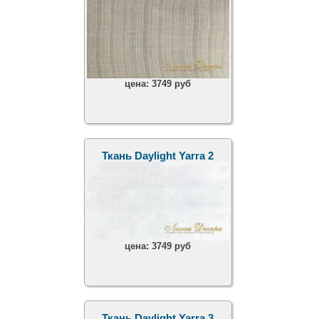
цена:
3749 руб
Ткань Daylight Yarra 2
цена:
3749 руб
Ткань Daylight Yarra 3