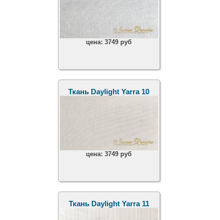
цена:
3749 руб
Ткань Daylight Yarra 10
цена:
3749 руб
Ткань Daylight Yarra 11