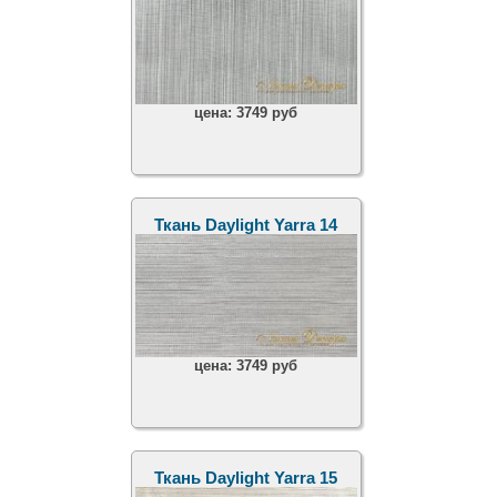
цена:
3749 руб
Ткань Daylight Yarra 14
цена:
3749 руб
Ткань Daylight Yarra 15