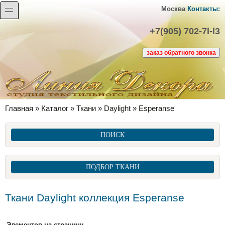
Перейти к основному содержанию
Skip to search
toggle
Москва
Контакты:
+7(905) 702-7l-l3
Вы здесь
Главная
»
Каталог
»
Ткани
»
Daylight
»
Esperanse
ПОИСК
ПОДБОР ТКАНИ
Ткани Daylight коллекция Esperanse
Элементов на страницу