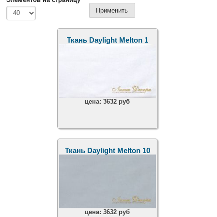
Ткань Daylight Melton 1
цена:
3632 руб
Ткань Daylight Melton 10
цена:
3632 руб