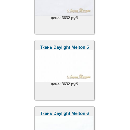
цена:
3632 руб
Ткань Daylight Melton 5
цена:
3632 руб
Ткань Daylight Melton 6