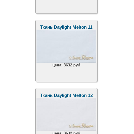
Ткань Daylight Melton 11
цена:
3632 руб
Ткань Daylight Melton 12
цена:
3632 руб