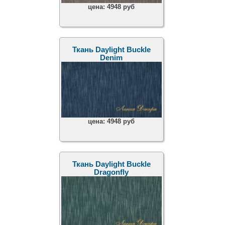
цена:
4948 руб
Ткань Daylight Buckle
Denim
цена:
4948 руб
Ткань Daylight Buckle
Dragonfly