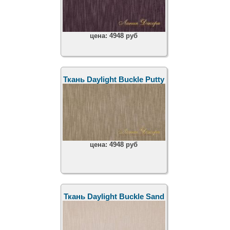
цена:
4948 руб
Ткань Daylight Buckle Putty
цена:
4948 руб
Ткань Daylight Buckle Sand