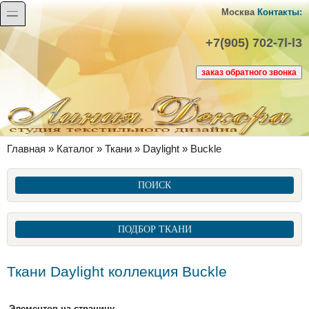
Перейти к основному содержанию
Skip to search
toggle
Москва
Контакты:
+7(905) 702-7l-l3
Вы здесь
Главная
»
Каталог
»
Ткани
»
Daylight
»
Buckle
ПОИСК
ПОДБОР ТКАНИ
Ткани Daylight коллекция Buckle
Элементов на страницу