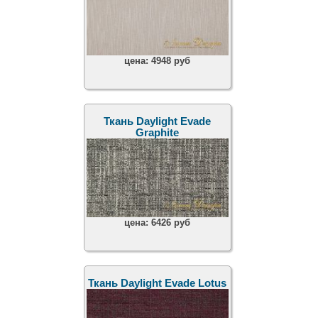
цена:
4948 руб
Ткань Daylight Evade
Graphite
цена:
6426 руб
Ткань Daylight Evade Lotus