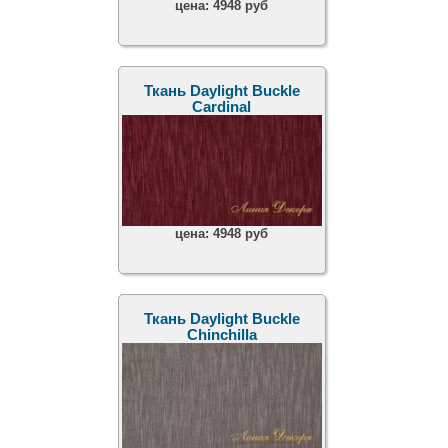
цена:
4948 руб
Ткань Daylight Buckle
Cardinal
цена:
4948 руб
Ткань Daylight Buckle
Chinchilla