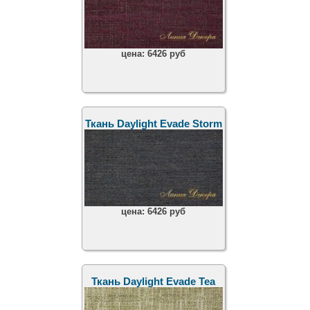
цена:
6426 руб
Ткань Daylight Evade Storm
цена:
6426 руб
Ткань Daylight Evade Tea