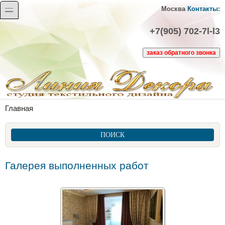
Перейти к основному содержанию
Skip to search
toggle
Москва
Контакты:
+7(905) 702-7l-l3
Вы здесь
Главная
ПОИСК
Галерея выполненных работ